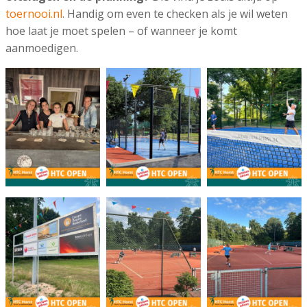
toernooi.nl
. Handig om even te checken als je wil weten
hoe laat je moet spelen – of wanneer je komt
aanmoedigen.